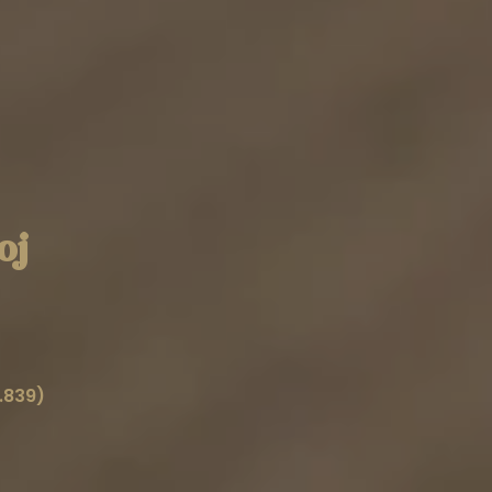
oj
r.839)