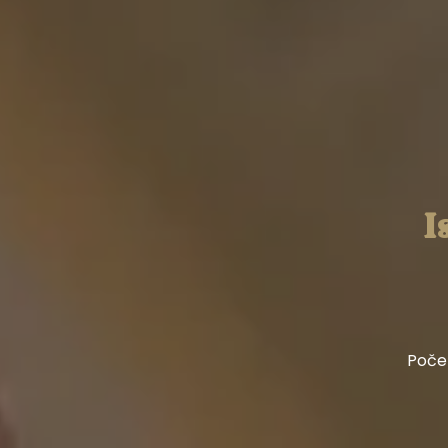
I
Poče