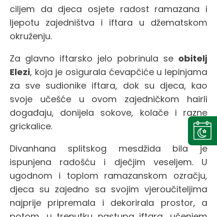
ciljem da djeca osjete radost ramazana i
ljepotu zajedništva i iftara u džematskom
okruženju.
Za glavno iftarsko jelo pobrinula se
obitelj
Elezi
, koja je osigurala ćevapčiće u lepinjama
za sve sudionike iftara, dok su djeca, kao
svoje učešće u ovom zajedničkom hairli
događaju, donijela sokove, kolače i razne
grickalice.
Divanhana splitskog mesdžida bila je
ispunjena radošću i dječjim veseljem. U
ugodnom i toplom ramazanskom ozračju,
djeca su zajedno sa svojim vjeroučiteljima
najprije pripremala i dekorirala prostor, a
potom, u trenutku nastupa iftara, učenjem