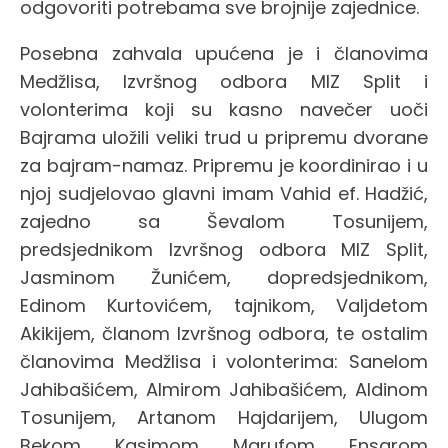
odgovoriti potrebama sve brojnije zajednice.
Posebna zahvala upućena je i članovima
Medžlisa, Izvršnog odbora MIZ Split i
volonterima koji su kasno navečer uoči
Bajrama uložili veliki trud u pripremu dvorane
za bajram-namaz. Pripremu je koordinirao i u
njoj sudjelovao glavni imam Vahid ef. Hadžić,
zajedno sa Ševalom Tosunijem,
predsjednikom Izvršnog odbora MIZ Split,
Jasminom Žunićem, dopredsjednikom,
Edinom Kurtovićem, tajnikom, Valjdetom
Akikijem, članom Izvršnog odbora, te ostalim
članovima Medžlisa i volonterima: Sanelom
Jahibašićem, Almirom Jahibašićem, Aldinom
Tosunijem, Artanom Hajdarijem, Ulugom
Bekom, Kasimom, Marufom, Ensarom