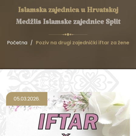
Islamska zajednica u Hrvatskoj
Medžlis Islamske zajednice Split
Početna
/
Poziv na drugi zajednički iftar za žene
05.03.2026.