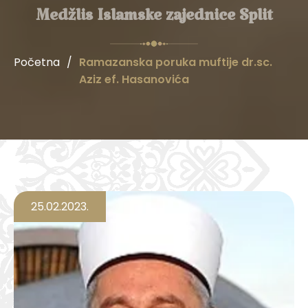
Medžlis Islamske zajednice Split
Početna
/
Ramazanska poruka muftije dr.sc.
Aziz ef. Hasanovića
25.02.2023.