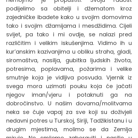
podijelimo sa obitelji i džematom kroz
zajedničke ibadete kako u svojim domovima
tako i svojim džamijama i mesdžidima. Cijeli
svijet, pa tako i mi ovdje, se nalazi pred
različitim i velikim iskušenjima. Vidimo ih u
kur’anskim kazivanjima u obliku straha, gladi,
siromaštva, nasilja, gubitka ljudskih života,
potresima, poplavama, požarima i velike
smutnje koja je vidljiva posvuda. Vjernik iz
svega mora uzimati pouku koja će jačati
njegov iman/vjeru i potaknuti ga na
dobročinstvo. U našim dovama/molitvama
neka se čuje vapaj za sve koji su doživjeli
nedavni potres u Turskoj, Siriji, Tadžikistanu i u
drugim mjestima, molimo se da Zemlja
miruje. Ne smijemo zaboraviti i nasilje u