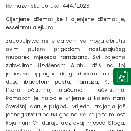
Ramazanska poruka 1444./2023.
Cijenjene džematlijke i cijenjene džematlije,
esselamu alejkum!
Zadovoljstvo mi je da vam se mogu obratiti
ovim putem prigodom nastupajućeg
mubarek mjeseca ramazana. Svi zajedno
zahvalimo Uzvišenom Allahu dž.š. na toj
jedinstvenoj prigodi da ga dočekamo i svoju
dušu ibadetom posta, namaza, Kur’ana,
iftara očistimo, ojačamo i učvrstimo.
Ramazan je najbolje vrijeme u kojem nam
Svevišnji daruje prigodu vrijednu trajanja još
jednog života od 83 godine. Velika je to milost
koju nam On daruje kroz ovaj mjesec. Stoga,
nemojmo je propustiti. Svoju radost