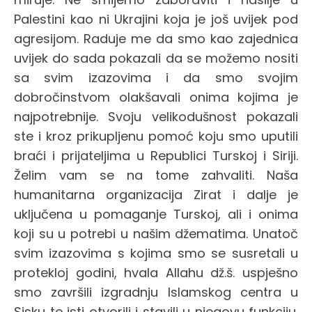
Palestini kao ni Ukrajini koja je još uvijek pod
agresijom. Raduje me da smo kao zajednica
uvijek do sada pokazali da se možemo nositi
sa svim izazovima i da smo svojim
dobročinstvom olakšavali onima kojima je
najpotrebnije. Svoju velikodušnost pokazali
ste i kroz prikupljenu pomoć koju smo uputili
braći i prijateljima u Republici Turskoj i Siriji.
Želim vam se na tome zahvaliti. Naša
humanitarna organizacija Zirat i dalje je
uključena u pomaganje Turskoj, ali i onima
koji su u potrebi u našim džematima. Unatoč
svim izazovima s kojima smo se susretali u
protekloj godini, hvala Allahu dž.š. uspješno
smo završili izgradnju Islamskog centra u
Sisku te isti otvorili i stavili u njegovu funkciju.