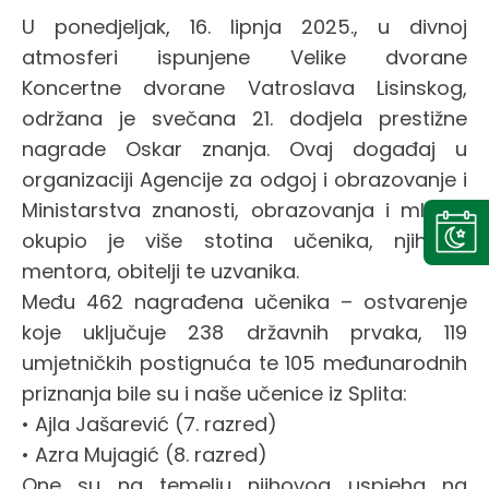
U ponedjeljak, 16. lipnja 2025., u divnoj
atmosferi ispunjene Velike dvorane
Koncertne dvorane Vatroslava Lisinskog,
održana je svečana 21. dodjela prestižne
nagrade Oskar znanja. Ovaj događaj u
organizaciji Agencije za odgoj i obrazovanje i
Ministarstva znanosti, obrazovanja i mladih
okupio je više stotina učenika, njihovih
mentora, obitelji te uzvanika.
Među 462 nagrađena učenika – ostvarenje
koje uključuje 238 državnih prvaka, 119
umjetničkih postignuća te 105 međunarodnih
priznanja bile su i naše učenice iz Splita:
• Ajla Jašarević (7. razred)
• Azra Mujagić (8. razred)
One su na temelju njihovog uspjeha na