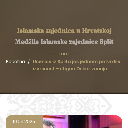
Islamska zajednica u Hrvatskoj
Medžlis Islamske zajednice Split
Početna
/
Učenice iz Splita još jednom potvrdile
izvrsnost – stigao Oskar znanja
19.06.2025.