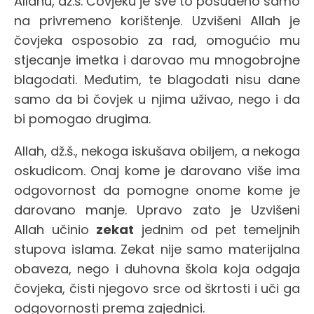
Allahu, dž.š. Čovjeku je sve to posuđeno samo
na privremeno korištenje. Uzvišeni Allah je
čovjeka osposobio za rad, omogućio mu
stjecanje imetka i darovao mu mnogobrojne
blagodati. Međutim, te blagodati nisu dane
samo da bi čovjek u njima uživao, nego i da
bi pomogao drugima.
Allah, dž.š., nekoga iskušava obiljem, a nekoga
oskudicom. Onaj kome je darovano više ima
odgovornost da pomogne onome kome je
darovano manje. Upravo zato je Uzvišeni
Allah učinio
zekat
jednim od pet temeljnih
stupova islama. Zekat nije samo materijalna
obaveza, nego i duhovna škola koja odgaja
čovjeka, čisti njegovo srce od škrtosti i uči ga
odgovornosti prema zajednici.