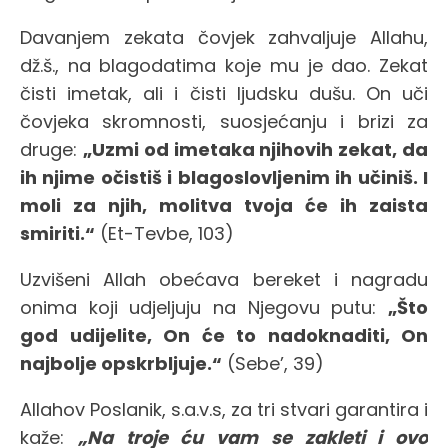
Davanjem zekata čovjek zahvaljuje Allahu,
dž.š., na blagodatima koje mu je dao. Zekat
čisti imetak, ali i čisti ljudsku dušu. On uči
čovjeka skromnosti, suosjećanju i brizi za
druge:
„Uzmi od imetaka njihovih zekat, da
ih njime očistiš i blagoslovljenim ih učiniš. I
moli za njih, molitva tvoja će ih zaista
smiriti.“
(Et-Tevbe, 103)
Uzvišeni Allah obećava bereket i nagradu
onima koji udjeljuju na Njegovu putu:
„Što
god udijelite, On će to nadoknaditi, On
najbolje opskrbljuje.“
(Sebe’, 39)
Allahov Poslanik, s.a.v.s, za tri stvari garantira i
kaže:
„Na troje ću vam se zakleti i ovo