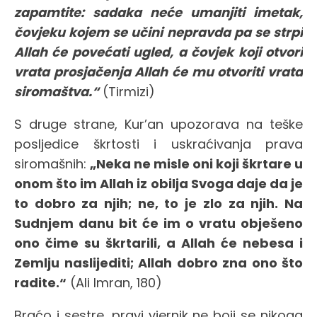
zapamtite: sadaka neće umanjiti imetak,
čovjeku kojem se učini nepravda pa se strpi
Allah će povećati ugled, a čovjek koji otvori
vrata prosjačenja Allah će mu otvoriti vrata
siromaštva.“
(Tirmizi)
S druge strane, Kur’an upozorava na teške
posljedice škrtosti i uskraćivanja prava
siromašnih:
„Neka ne misle oni koji škrtare u
onom što im Allah iz obilja Svoga daje da je
to dobro za njih; ne, to je zlo za njih. Na
Sudnjem danu bit će im o vratu obješeno
ono čime su škrtarili, a Allah će nebesa i
Zemlju naslijediti; Allah dobro zna ono što
radite.“
(Ali Imran, 180)
Braćo i sestre, pravi vjernik ne boji se nikoga