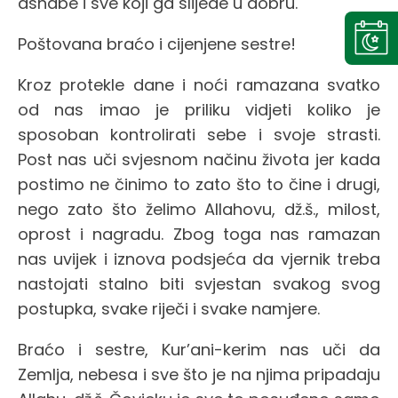
ashabe i sve koji ga slijede u dobru.
Poštovana braćo i cijenjene sestre!
Kroz protekle dane i noći ramazana svatko
od nas imao je priliku vidjeti koliko je
sposoban kontrolirati sebe i svoje strasti.
Post nas uči svjesnom načinu života jer kada
postimo ne činimo to zato što to čine i drugi,
nego zato što želimo Allahovu, dž.š., milost,
oprost i nagradu. Zbog toga nas ramazan
nas uvijek i iznova podsjeća da vjernik treba
nastojati stalno biti svjestan svakog svog
postupka, svake riječi i svake namjere.
Braćo i sestre, Kur’ani-kerim nas uči da
Zemlja, nebesa i sve što je na njima pripadaju