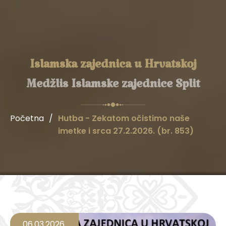
Islamska zajednica u Hrvatskoj
Medžlis Islamske zajednice Split
Početna
/
Hutba - Zekatom očistimo naše
imetke i srca 27.2.2026. (br. 853)
06.03.2026.